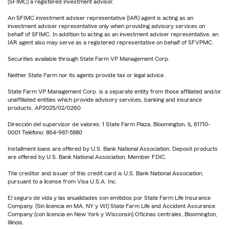
(SFIMC) a registered investment advisor.
An SFIMC investment adviser representative (IAR) agent is acting as an
investment adviser representative only when providing advisory services on
behalf of SFIMC. In addition to acting as an investment adviser representative, an
IAR agent also may serve as a registered representative on behalf of SFVPMC.
Securities available through State Farm VP Management Corp.
Neither State Farm nor its agents provide tax or legal advice.
State Farm VP Management Corp. is a separate entity from those affiliated and/or
unaffiliated entities which provide advisory services, banking and insurance
products. AP2025/02/0260
Dirección del supervisor de valores: 1 State Farm Plaza, Bloomington, IL 61710-
0001 Teléfono: 864-987-5880
Installment loans are offered by U.S. Bank National Association. Deposit products
are offered by U.S. Bank National Association. Member FDIC.
The creditor and issuer of this credit card is U.S. Bank National Association,
pursuant to a license from Visa U.S.A. Inc.
El seguro de vida y las anualidades son emitidos por State Farm Life Insurance
Company. (Sin licencia en MA, NY y WI) State Farm Life and Accident Assurance
Company (con licencia en New York y Wisconsin) Oficinas centrales, Bloomington,
Illinois.