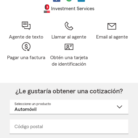
Investment Services
Agente de texto
Llamar al agente
Email al agente
Pagar una factura
Obtén una tarjeta
de identificación
¿Le gustaría obtener una cotización?
Seleccione un producto
Seleccione
un
nombre
de
producto
del
Código postal
Ingresa
Ingresa
_____
menú
un
un
desplegable
código
código