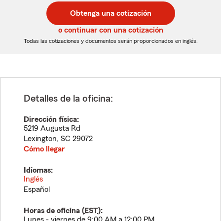
postal
postal
Obtenga una cotización
de
de
5
5
o continuar con una cotización
dígitos
dígitos
Todas las cotizaciones y documentos serán proporcionados en inglés.
Detalles de la oficina:
Dirección física:
5219 Augusta Rd
Lexington
,
SC
29072
Cómo llegar
Idiomas:
Inglés
Español
Horas de oficina (
EST
):
Lunes - viernes de 9:00 AM a 12:00 PM