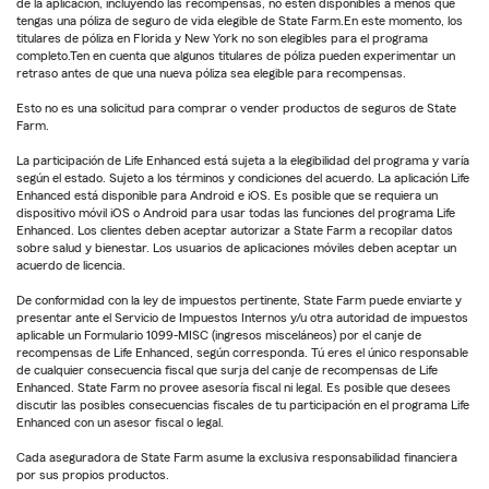
de la aplicación, incluyendo las recompensas, no estén disponibles a menos que
tengas una póliza de seguro de vida elegible de State Farm.En este momento, los
titulares de póliza en Florida y New York no son elegibles para el programa
completo.Ten en cuenta que algunos titulares de póliza pueden experimentar un
retraso antes de que una nueva póliza sea elegible para recompensas.
Esto no es una solicitud para comprar o vender productos de seguros de State
Farm.
La participación de Life Enhanced está sujeta a la elegibilidad del programa y varía
según el estado. Sujeto a los términos y condiciones del acuerdo. La aplicación Life
Enhanced está disponible para Android e iOS. Es posible que se requiera un
dispositivo móvil iOS o Android para usar todas las funciones del programa Life
Enhanced. Los clientes deben aceptar autorizar a State Farm a recopilar datos
sobre salud y bienestar. Los usuarios de aplicaciones móviles deben aceptar un
acuerdo de licencia.
De conformidad con la ley de impuestos pertinente, State Farm puede enviarte y
presentar ante el Servicio de Impuestos Internos y/u otra autoridad de impuestos
aplicable un Formulario 1099-MISC (ingresos misceláneos) por el canje de
recompensas de Life Enhanced, según corresponda. Tú eres el único responsable
de cualquier consecuencia fiscal que surja del canje de recompensas de Life
Enhanced. State Farm no provee asesoría fiscal ni legal. Es posible que desees
discutir las posibles consecuencias fiscales de tu participación en el programa Life
Enhanced con un asesor fiscal o legal.
Cada aseguradora de State Farm asume la exclusiva responsabilidad financiera
por sus propios productos.