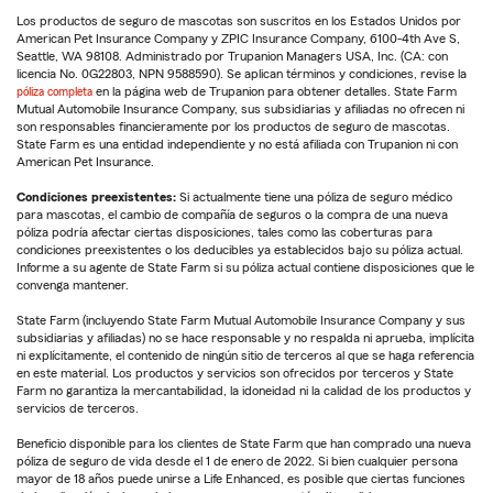
Los productos de seguro de mascotas son suscritos en los Estados Unidos por
American Pet Insurance Company y ZPIC Insurance Company, 6100-4th Ave S,
Seattle, WA 98108. Administrado por Trupanion Managers USA, Inc. (CA: con
licencia No. 0G22803, NPN 9588590). Se aplican términos y condiciones, revise la
póliza completa
en la página web de Trupanion para obtener detalles. State Farm
Mutual Automobile Insurance Company, sus subsidiarias y afiliadas no ofrecen ni
son responsables financieramente por los productos de seguro de mascotas.
State Farm es una entidad independiente y no está afiliada con Trupanion ni con
American Pet Insurance.
Condiciones preexistentes:
Si actualmente tiene una póliza de seguro médico
para mascotas, el cambio de compañía de seguros o la compra de una nueva
póliza podría afectar ciertas disposiciones, tales como las coberturas para
condiciones preexistentes o los deducibles ya establecidos bajo su póliza actual.
Informe a su agente de State Farm si su póliza actual contiene disposiciones que le
convenga mantener.
State Farm (incluyendo State Farm Mutual Automobile Insurance Company y sus
subsidiarias y afiliadas) no se hace responsable y no respalda ni aprueba, implícita
ni explícitamente, el contenido de ningún sitio de terceros al que se haga referencia
en este material. Los productos y servicios son ofrecidos por terceros y State
Farm no garantiza la mercantabilidad, la idoneidad ni la calidad de los productos y
servicios de terceros.
Beneficio disponible para los clientes de State Farm que han comprado una nueva
póliza de seguro de vida desde el 1 de enero de 2022. Si bien cualquier persona
mayor de 18 años puede unirse a Life Enhanced, es posible que ciertas funciones