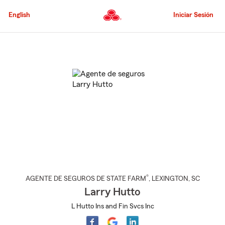
Pasar
al
English
Iniciar Sesión
contenido
principal
Comienzo
del
contenido
principal
®
AGENTE DE SEGUROS DE STATE FARM
,
LEXINGTON
, SC
Larry Hutto
L Hutto Ins and Fin Svcs Inc